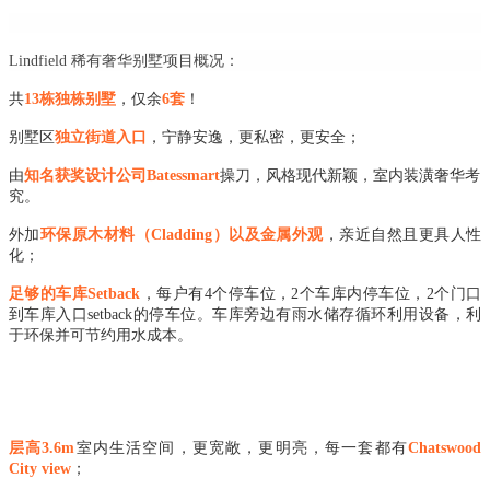
Lindfield 稀有奢华别墅项目概况：
共
13栋独栋别墅
，仅余
6套
！
别墅区
独立街道入口
，宁静安逸，更私密，更安全；
由
知名获奖设计公司Batessmart
操刀，风格现代新颖，室内装潢奢华考
究。
外加
环保原木材料（Cladding）以及金属外观
，亲近自然且更具人性
化；
足够的车库Setback
，每户有4个停车位，2个车库内停车位，2个门口
到车库入口setback的停车位。车库旁边有雨水储存循环利用设备，利
于环保并可节约用水成本。
层高3.6m
室内生活空间，更宽敞，更明亮，每一套都有
Chatswood
City view
；