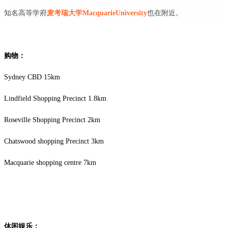
知名高等学府
麦考瑞大学MacquarieUniversity
也在附近。
购物：
Sydney CBD 15km
Lindfield Shopping Precinct 1.8km
Roseville Shopping Precinct 2km
Chatswood shopping Precinct 3km
Macquarie shopping centre 7km
休闲娱乐：