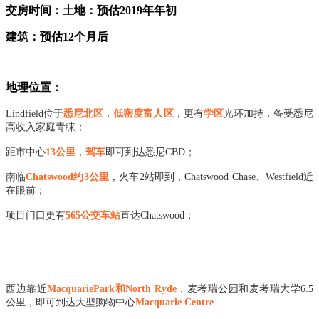
交房时间：土地：预估2019年年初
建筑：预估12个月后
地理位置：
Lindfield位于
悉尼北区
，
低密度富人区
，更有
学区
光环加持，备受悉尼
高收入家庭青睐；
距市中心
13公里
，
驾车
即可到达悉尼CBD；
南临
Chatswood约3公里
，火车2站即到，Chatswood Chase、Westfield近
在眼前；
项目门口更有
565公交车站
直达Chatswood；
西边靠近
MacquariePark和North Ryde
，麦考瑞公园和麦考瑞大学6.5
公里，即可到达大型购物中心
Macquarie Centre