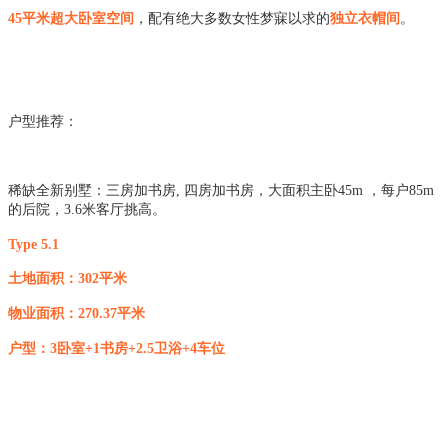
45平米超大卧室空间
，配有绝大多数女性梦寐以求的
独立衣帽间
。
户型推荐：
稀缺全新别墅：三房加书房, 四房加书房，大面积主卧45m ，每户85m
的后院，3.6米客厅挑高。
Type 5.1
土地面积：302平米
物业面积：270.37平米
户型：3卧室+1书房+2.5卫浴+4车位