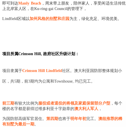
即可到达
Manly Beach
，周末带上朋友，陪伴家人，享受闲适生活传统
上北岸富人区，在Ku-ring-gai Council的管理下，
Lindfield区域以
加州风格的别墅和庄园
为主，绿化充足、环境优美。
项目所属Crimson Hill, 政府社区升级计划
：
项目隶属于
Crimson Hill Lindfield
社区。澳大利亚国防部整体规划小
区，共5期，前3期均为公寓和Townhouse, 均已完工。
前三期
有较大比例为
服役或者退役的将领及家庭保留部分户型
，每个
楼的名字都是获得过维多利亚十字勋章的
澳大利人军人
，
为国防部高级军官居住
。
第四期
也将于
明年年初
完工。
澳纽推荐的稀
有别墅为最后一期
。