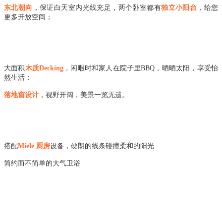
东北朝向
，保证白天室内光线充足，两个卧室都有
独立小阳台
，给您
更多开放空间；
大面积
木质Decking
，闲暇时和家人在院子里BBQ，晒晒太阳，享受怡
然生活；
落地窗设计
，视野开阔，美景一览无遗。
搭配
Miele 厨房
设备，硬朗的线条碰撞柔和的阳光
简约而不简单的大气卫浴